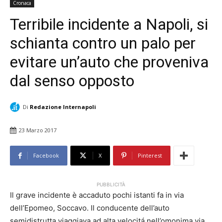
Cronaca
Terribile incidente a Napoli, si
schianta contro un palo per
evitare un’auto che proveniva
dal senso opposto
Di
Redazione Internapoli
23 Marzo 2017
Facebook
X
Pinterest
PUBBLICITÀ
Il grave incidente è accaduto pochi istanti fa in via
dell’Epomeo, Soccavo. Il conducente dell’auto
semidistrutta viaggiava ad alta velocitá nell’omonima via