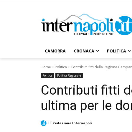
CAMORRA
CRONACA
POLITICA
Home
Politica
Contributi fitti della Regione Campan
Politica
Politica Regionale
Contributi fitti
ultima per le 
Di
Redazione Internapoli