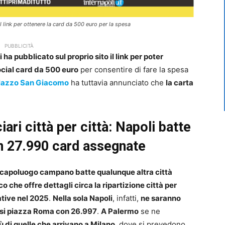
l link per ottenere la card da 500 euro per la spesa
PUBBLICITÀ
ha pubblicato sul proprio sito il link per poter
ocial card da 500 euro
per consentire di fare la spesa
lazzo San Giacomo
ha tuttavia annunciato che
la carta
iari città per città: Napoli batte
ben 27.990 card assegnate
 capoluogo campano batte qualunque altra città
o che offre dettagli circa la ripartizione città per
tive nel 2025
.
Nella sola Napoli
, infatti,
ne saranno
si piazza Roma con 26.997
.
A Palermo
se ne
ù di quelle che arrivano a Milano
, dove si prevedono