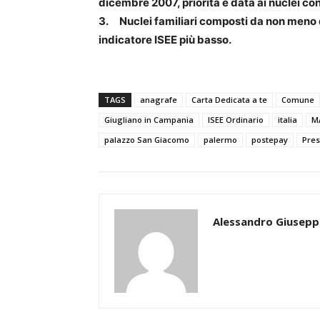
dicembre 2007, priorità è data ai nuclei co
3. Nuclei familiari composti da non meno di
indicatore ISEE più basso.
TAGS
anagrafe
Carta Dedicata a te
Comune
Giugliano in Campania
ISEE Ordinario
italia
M
palazzo San Giacomo
palermo
postepay
Pres
Alessandro Giusepp