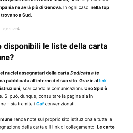
ampania ne avrà più di Genova
. In ogni caso,
nella top
i trovano a Sud
.
PUBBLICITÀ
isponibili le liste della carta
une?
dei nuclei assegnatari
della carta
Dedicata a te
na pubblicata all’interno del suo sito
.
Grazie al
link
istruzioni
, scaricando le comunicazioni.
Uno Spid è
. Si può, dunque, consultare la pagina sia in
ne – sia tramite i
Caf
convenzionati.
omune
renda note sul proprio sito istituzionale tutte le
egnazione della carta e il link di collegamento.
Le
carte