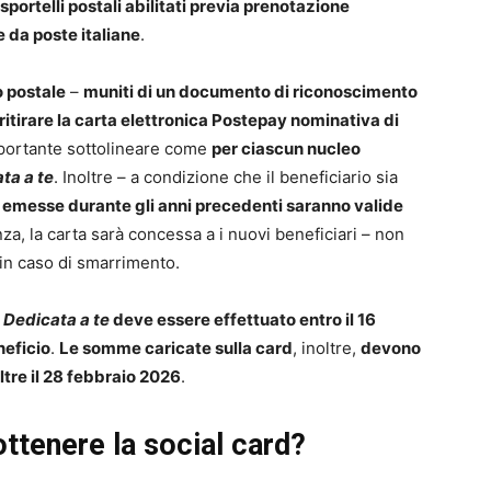
sportelli postali abilitati previa prenotazione
e da poste italiane
.
o postale
–
muniti di un documento di riconoscimento
ritirare la carta elettronica Postepay nominativa di
mportante sottolineare come
per ciascun nucleo
ta a te
. Inoltre – a condizione che il beneficiario sia
 emesse durante gli anni precedenti saranno valide
za, la carta sarà concessa a i nuovi beneficiari – non
e in caso di smarrimento.
 Dedicata a te
deve essere effettuato entro il 16
neficio
.
Le somme caricate sulla card
, inoltre,
devono
ltre il 28 febbraio 2026
.
 ottenere la social card?