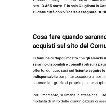
ben
13.455 carte
. E
la sola Giugliano in C
15 delle città con più carte assegnate
,
10 s
Cosa fare quando saranno d
acquisti sul sito del Com
Il Comune di Napoli
mostra che
gli elenchi 
saranno disponibili e consultabili sulla pagi
offerto, dunque,
sarà sufficiente seguire le 
indispensabile
per poter accedere al portale
autonomia – grazie al proprio pc o smartpho
Per il momento, si rimane in attesa che il
C
modalità di ritiro delle comunicazioni di ass