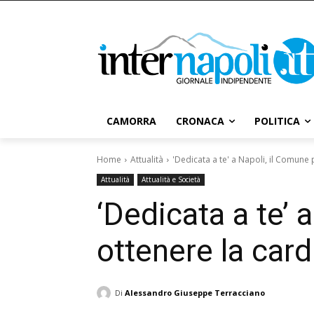
CAMORRA
CRONACA
POLITICA
Home
Attualità
'Dedicata a te' a Napoli, il Comune p
Attualità
Attualità e Società
‘Dedicata a te’ 
ottenere la car
Di
Alessandro Giuseppe Terracciano