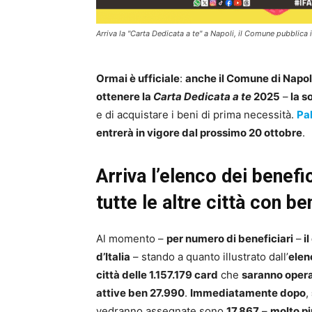
Arriva la "Carta Dedicata a te" a Napoli, il Comune pubblica i
Ormai è ufficiale
:
anche il Comune di Napoli 
ottenere la
Carta Dedicata a te
2025
–
la s
e di acquistare i beni di prima necessità.
Pa
entrerà in vigore dal prossimo 20 ottobre
.
Arriva l’elenco dei benefic
tutte le altre città con 
Al momento –
per numero di beneficiari
–
il
d’Italia
– stando a quanto illustrato dall’
elenc
città delle 1.157.179 card
che
saranno opera
attive ben 27.990
.
Immediatamente dopo
,
vedranno assegnate sono
17.867
–
molto pi