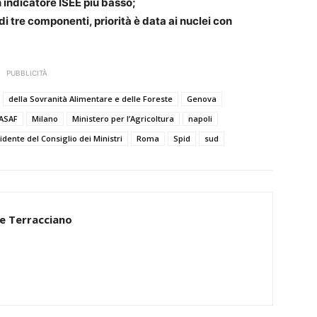
n indicatore ISEE più basso;
 tre componenti, priorità è data ai nuclei con
PUBBLICITÀ
della Sovranità Alimentare e delle Foreste
Genova
ASAF
Milano
Ministero per l’Agricoltura
napoli
idente del Consiglio dei Ministri
Roma
Spid
sud
e Terracciano