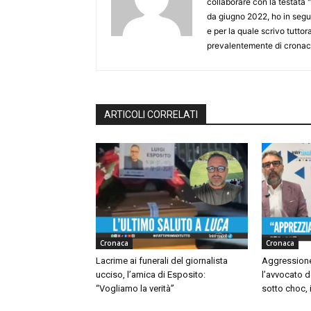
collaborare con la testata "
da giugno 2022, ho in seguit
e per la quale scrivo tutto
prevalentemente di cronaca
ARTICOLI CORRELATI
Cronaca
Cronaca
Lacrime ai funerali del giornalista
Aggressione
ucciso, l’amica di Esposito:
l’avvocato d
“Vogliamo la verità”
sotto choc, i