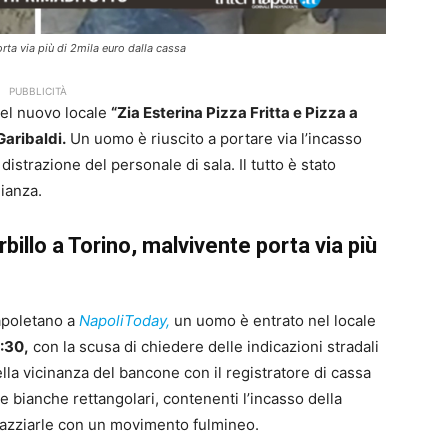
orta via più di 2mila euro dalla cassa
PUBBLICITÀ
el nuovo locale
“Zia Esterina Pizza Fritta e Pizza a
Garibaldi.
Un uomo è riuscito a portare via l’incasso
istrazione del personale di sala. Il tutto è stato
lianza.
rbillo a Torino, malvivente porta via più
apoletano a
NapoliToday,
un uomo è entrato nel locale
:30,
con la scusa di chiedere delle indicazioni stradali
lla vicinanza del bancone con il registratore di cassa
 bianche rettangolari, contenenti l’incasso della
razziarle con un movimento fulmineo.