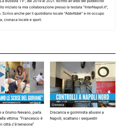
La Bussola TV", dal 2019 al 2021. Iscritto all'albo dei pubblicisti
o iniziato la mia collaborazione presso la testata "InterNapoli.it",
ra. Scrivo anche per il quotidiano locale "AbbiAbbè" e mi occupo
, cronaca locale e sport.
Cronaca
 a Grumo Nevano, parla
Discarica e gommista abusivi a
ella vittima: “Francesco è
Napoli, scattano i sequestri
n città c’è tensione”