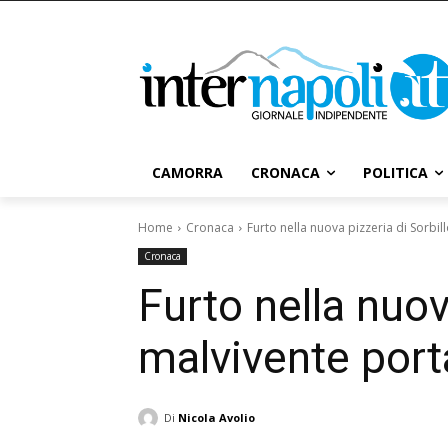
CAMORRA
CRONACA
POLITICA
Home
Cronaca
Furto nella nuova pizzeria di Sorbill
Cronaca
Furto nella nuov
malvivente porta
Di
Nicola Avolio