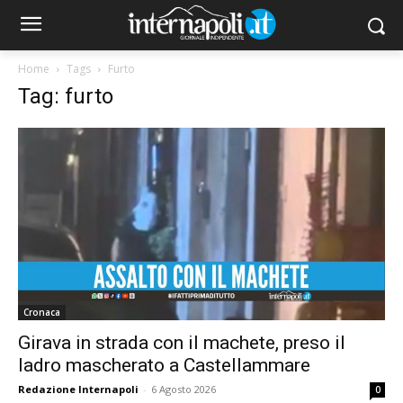
Home
Tags
Furto
Tag: furto
Cronaca
Girava in strada con il machete, preso il
ladro mascherato a Castellammare
Redazione Internapoli
-
6 Agosto 2026
0