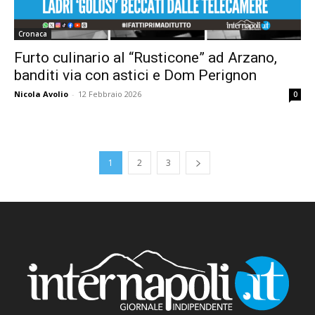
Cronaca
Furto culinario al “Rusticone” ad Arzano,
banditi via con astici e Dom Perignon
Nicola Avolio
-
12 Febbraio 2026
0
1
2
3