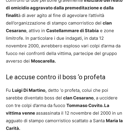
confronti di due persone gravemente
indiziate del reato
di omicidio aggravato dalla premeditazione e dalla
finalit
à di aver agito al fine di agevolare l’attività
dell’organizzazione di stampo camorristico del
clan
Cesarano
, attivo in
Castellammare di Stabia
e zone
limitrofe. In particolare i due indagati, in data 12
novembre 2000, avrebbero esploso vari colpi d’arma da
fuoco nei confronti della vittima, partecipe del gruppo
avverso dei
Moscarella.
Le accuse contro il boss ‘o profeta
Fu
Luigi Di Martino,
detto ‘o profeta, colui che poi
sarebbe diventato boss del
clan Cesarano
, a uccidere
con tre colpi d’arma da fuoco
Tommaso Covito. La
vittima venne
assassinata il 12 novembre del 2000 in un
agguato di stampo camorristico scattato a Santa
Maria la
Carità.