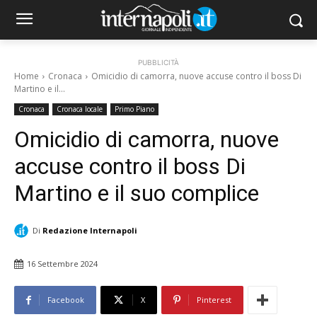
PUBBLICITÀ
Home
Cronaca
Omicidio di camorra, nuove accuse contro il boss Di
Martino e il...
Cronaca
Cronaca locale
Primo Piano
Omicidio di camorra, nuove
accuse contro il boss Di
Martino e il suo complice
Di
Redazione Internapoli
16 Settembre 2024
Facebook
X
Pinterest