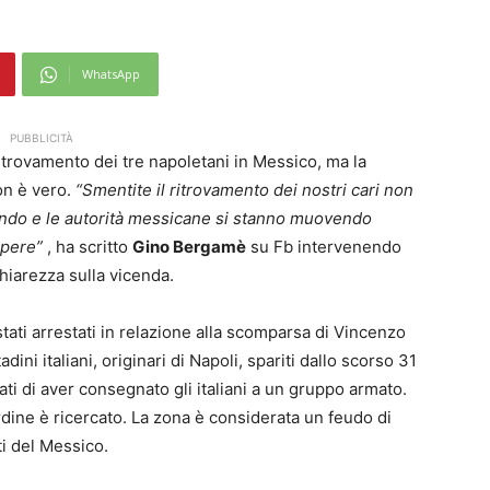
WhatsApp
PUBBLICITÀ
ritrovamento dei tre napoletani in Messico, ma la
on è vero.
“Smentite il ritrovamento dei nostri cari non
ando e le autorità messicane si stanno muovendo
apere”
, ha scritto
Gino Bergamè
su Fb intervenendo
chiarezza sulla vicenda.
stati arrestati in relazione alla scomparsa di Vincenzo
ini italiani, originari di Napoli, spariti dallo scorso 31
ti di aver consegnato gli italiani a un gruppo armato.
dine è ricercato. La zona è considerata un feudo di
ti del Messico.