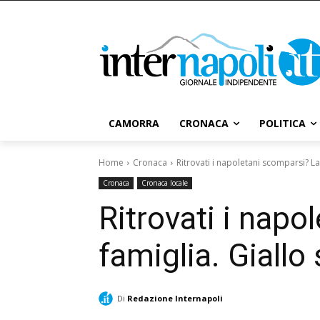
CAMORRA
CRONACA
POLITICA
Home
Cronaca
Ritrovati i napoletani scomparsi? La v
Cronaca
Cronaca locale
Ritrovati i napo
famiglia. Giallo 
Di
Redazione Internapoli