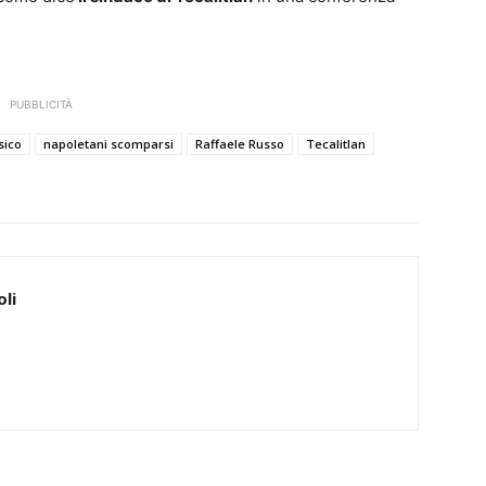
PUBBLICITÀ
sico
napoletani scomparsi
Raffaele Russo
Tecalitlan
li