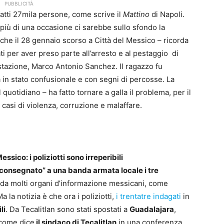
PUBBLICITÀ
atti 27mila persone, come scrive il
Mattino
di Napoli.
 più di una occasione ci sarebbe sullo sfondo la
nche il 28 gennaio scorso a Città del Messico – ricorda
tati per aver preso parte all’arresto e al pestaggio di
tazione, Marco Antonio Sanchez. Il ragazzo fu
in stato confusionale e con segni di percosse. La
quotidiano – ha fatto tornare a galla il problema, per il
 casi di violenza, corruzione e malaffare.
Messico: i poliziotti sono irreperibili
consegnato” a una banda armata locale i tre
a da molti organi d’informazione messicani, come
 la notizia è che ora i poliziotti,
i trentatre indagati
in
li
. Da Tecalitlan sono stati spostati a
Guadalajara
,
 come dice
il sindaco di Tecalitlan
in una conferenza