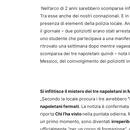
Nell’arco di 2 anni sarebbero scomparse inf
Tra esse anche dei nostri connazionali. E in
presenza di elementi della polizia locale. A
il giornale – due poliziotti erano stati arres
uno studente che partecipava a una manifes
ritrovato una settimana dopo mentre vagava 
scomparsa dei tre napoletani quindi – nota il 
Messico, del coinvolgimento dei poliziotti in
Si infittisce il mistero dei tre napoletani in 
„Secondo la locale procura i tre avrebbero
“
napoletani fermati
. La notizia è confermat
riporta
Chi l’ha visto
nella puntata odierna. Ma
un primo momento, sono diventati
irreperibi
ufficialmente “per un corso di formazione”,