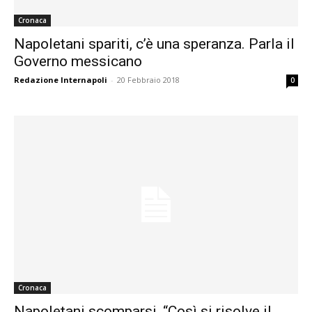
Cronaca
Napoletani spariti, c’è una speranza. Parla il
Governo messicano
Redazione Internapoli
-
20 Febbraio 2018
0
Cronaca
Napoletani scomparsi, “Così si risolve il