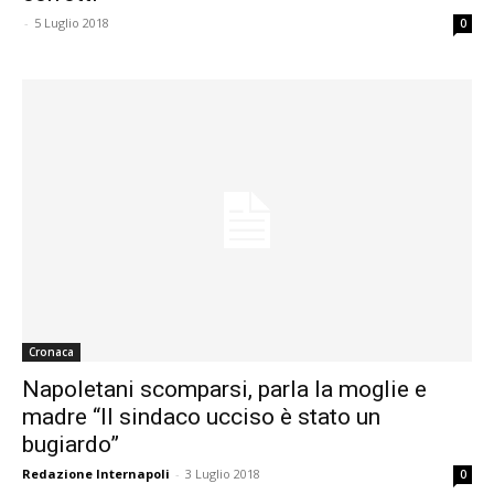
-
5 Luglio 2018
0
Cronaca
Napoletani scomparsi, parla la moglie e
madre “Il sindaco ucciso è stato un
bugiardo”
Redazione Internapoli
-
3 Luglio 2018
0