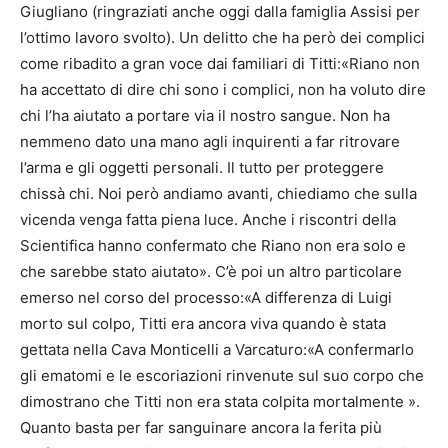
Giugliano (ringraziati anche oggi dalla famiglia Assisi per
l’ottimo lavoro svolto). Un delitto che ha però dei complici
come ribadito a gran voce dai familiari di Titti:«Riano non
ha accettato di dire chi sono i complici, non ha voluto dire
chi l’ha aiutato a portare via il nostro sangue. Non ha
nemmeno dato una mano agli inquirenti a far ritrovare
l’arma e gli oggetti personali. Il tutto per proteggere
chissà chi. Noi però andiamo avanti, chiediamo che sulla
vicenda venga fatta piena luce. Anche i riscontri della
Scientifica hanno confermato che Riano non era solo e
che sarebbe stato aiutato». C’è poi un altro particolare
emerso nel corso del processo:«A differenza di Luigi
morto sul colpo, Titti era ancora viva quando è stata
gettata nella Cava Monticelli a Varcaturo:«A confermarlo
gli ematomi e le escoriazioni rinvenute sul suo corpo che
dimostrano che Titti non era stata colpita mortalmente ».
Quanto basta per far sanguinare ancora la ferita più