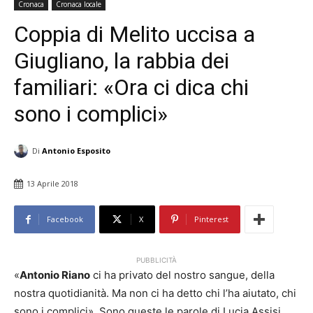
Cronaca
Cronaca locale
Coppia di Melito uccisa a
Giugliano, la rabbia dei
familiari: «Ora ci dica chi
sono i complici»
Di
Antonio Esposito
13 Aprile 2018
Facebook
X
Pinterest
PUBBLICITÀ
«
Antonio Riano
ci ha privato del nostro sangue, della
nostra quotidianità. Ma non ci ha detto chi l’ha aiutato, chi
sono i complici». Sono queste le parole di Lucia Assisi,