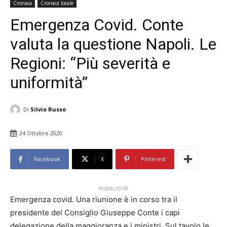
Cronaca
Cronaca locale
Emergenza Covid. Conte
valuta la questione Napoli. Le
Regioni: “Più severità e
uniformità”
Di
Silvio Russo
24 Ottobre 2020
Facebook
X
Pinterest
PUBBLICITÀ
Emergenza covid. Una riunione è in corso tra il
presidente del Consiglio Giuseppe Conte i capi
delegazione della maggioranza e i ministri. Sul tavolo le