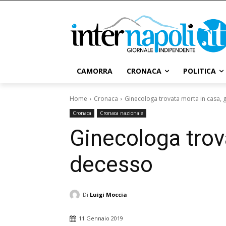
CAMORRA
CRONACA
POLITICA
Home
Cronaca
Ginecologa trovata morta in casa, g
Cronaca
Cronaca nazionale
Ginecologa trova
decesso
Di
Luigi Moccia
11 Gennaio 2019