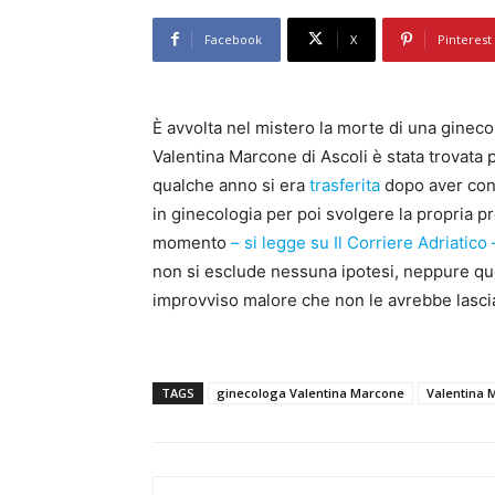
Facebook
X
Pinterest
È avvolta nel mistero la morte di una gine
Valentina Marcone di Ascoli è stata trovata p
qualche anno si era
trasferita
dopo aver cons
in ginecologia per poi svolgere la propria p
momento
– si legge su Il Corriere Adriatico 
non si esclude nessuna ipotesi, neppure que
improvviso malore che non le avrebbe lasc
TAGS
ginecologa Valentina Marcone
Valentina 