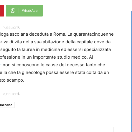
WhatsApp
PUBBLICITÀ
cologa ascolana deceduta a Roma. La quarantacinquenne
riva di vita nella sua abitazione della capitale dove da
eguito la laurea in medicina ed essersi specializzata
rofessione in un importante studio medico. Al
–
non si conoscono le cause del decesso tanto che
lla che la ginecologa possa essere stata colta da un
iato scampo.
PUBBLICITÀ
Marcone