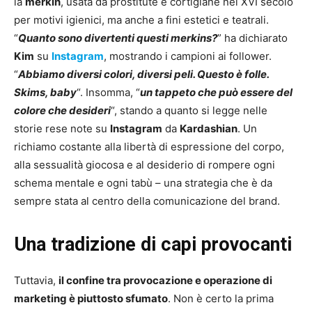
la
merkin
, usata da prostitute e cortigiane nel XVI secolo
per motivi igienici, ma anche a fini estetici e teatrali.
“
Quanto sono divertenti questi merkins?
” ha dichiarato
Kim
su
Instagram
, mostrando i campioni ai follower.
“
Abbiamo diversi colori, diversi peli. Questo è folle.
Skims, baby
“. Insomma, “
un tappeto che può essere del
colore che desideri
“, stando a quanto si legge nelle
storie rese note su
Instagram
da
Kardashian
. Un
richiamo costante alla libertà di espressione del corpo,
alla sessualità giocosa e al desiderio di rompere ogni
schema mentale e ogni tabù – una strategia che è da
sempre stata al centro della comunicazione del brand.
Una tradizione di capi provocanti
Tuttavia,
il confine tra provocazione e operazione di
marketing è piuttosto sfumato
. Non è certo la prima