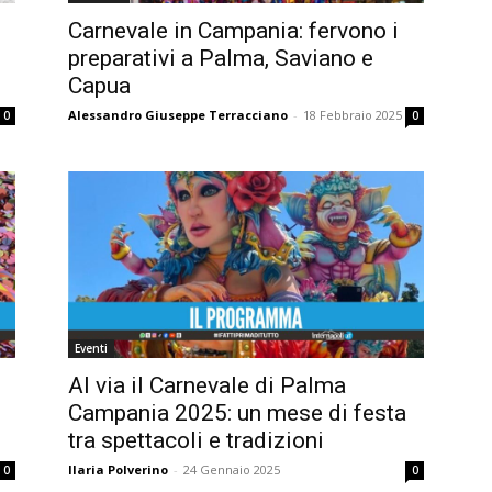
Carnevale in Campania: fervono i
preparativi a Palma, Saviano e
Capua
Alessandro Giuseppe Terracciano
-
18 Febbraio 2025
0
0
Eventi
Al via il Carnevale di Palma
Campania 2025: un mese di festa
tra spettacoli e tradizioni
Ilaria Polverino
-
24 Gennaio 2025
0
0