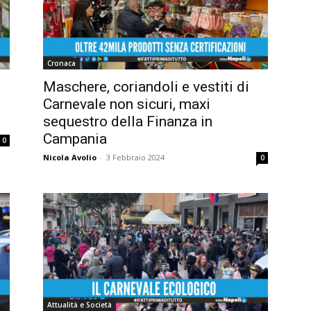
Cronaca
Maschere, coriandoli e vestiti di
Carnevale non sicuri, maxi
sequestro della Finanza in
Campania
0
Nicola Avolio
-
3 Febbraio 2024
0
Attualità e Società