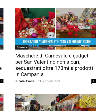
Cronaca
Maschere di Carnevale e gadget
per San Valentino non sicuri,
e
sequestrati oltre 170mila prodotti
in Campania
Nicola Avolio
-
13 Febbraio 2024
0
0