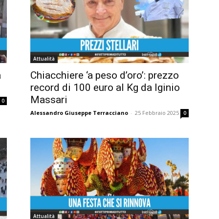
Attualità
a
Chiacchiere ‘a peso d’oro’: prezzo
record di 100 euro al Kg da Iginio
Massari
0
Alessandro Giuseppe Terracciano
-
25 Febbraio 2025
0
Attualità