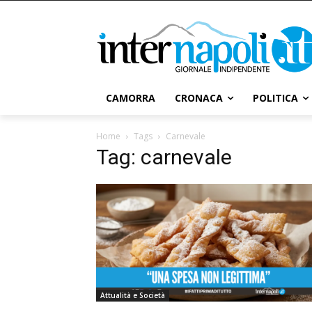
CAMORRA
CRONACA
POLITICA
Home
Tags
Carnevale
Tag: carnevale
Attualità e Società