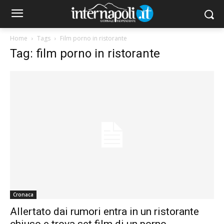
Home
Tags
Film porno in ristorante
Tag: film porno in ristorante
Cronaca
Allertato dai rumori entra in un ristorante
chiuso e trova set film di un porno