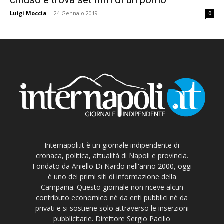
Luigi Moccia
-
24 Gennaio 2019
0
Internapoli.it è un giornale indipendente di
cronaca, politica, attualità di Napoli e provincia.
Fondato da Aniello Di Nardo nell'anno 2000, oggi
è uno dei primi siti di informazione della
Campania. Questo giornale non riceve alcun
contributo economico né da enti pubblici né da
privati e si sostiene solo attraverso le inserzioni
pubblicitarie. Direttore Sergio Pacilio