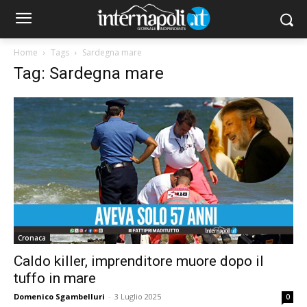
Home
Tags
Sardegna mare
Tag: Sardegna mare
Cronaca
Caldo killer, imprenditore muore dopo il
tuffo in mare
Domenico Sgambelluri
-
3 Luglio 2025
0