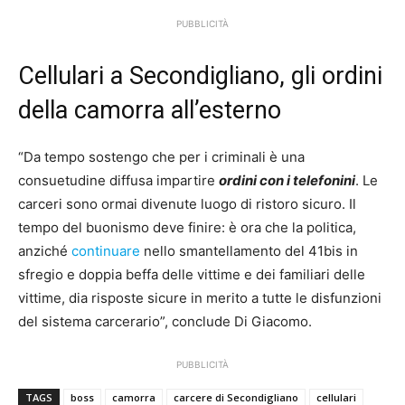
PUBBLICITÀ
Cellulari a Secondigliano, gli ordini
della camorra all’esterno
“Da tempo sostengo che per i criminali è una
consuetudine diffusa impartire
ordini con i telefonini
. Le
carceri sono ormai divenute luogo di ristoro sicuro. Il
tempo del buonismo deve finire: è ora che la politica,
anziché
continuare
nello smantellamento del 41bis in
sfregio e doppia beffa delle vittime e dei familiari delle
vittime, dia risposte sicure in merito a tutte le disfunzioni
del sistema carcerario”, conclude Di Giacomo.
PUBBLICITÀ
TAGS
boss
camorra
carcere di Secondigliano
cellulari