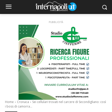
PUBBLICITÀ
Home
Cronaca
Sei cellulari trovati nel carcere di Secondigliano: così
i boss di camorra...