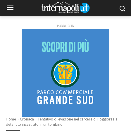
PUBBLICITÀ
Home
Cronaca
Tentativo di evasione nel carcere di Poggioreale:
detenuto incastrato in un tombino