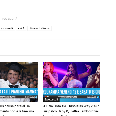
PUBBLICITÀ
 ricciardi
rai 1
Storie Italiane
Spettacoli
ris causa per Sal Da
A Baia Domizia il Kiss Kiss Way 2026:
llimento non è la fine, ma
sul palco Baby K, Elettra Lamborghini,