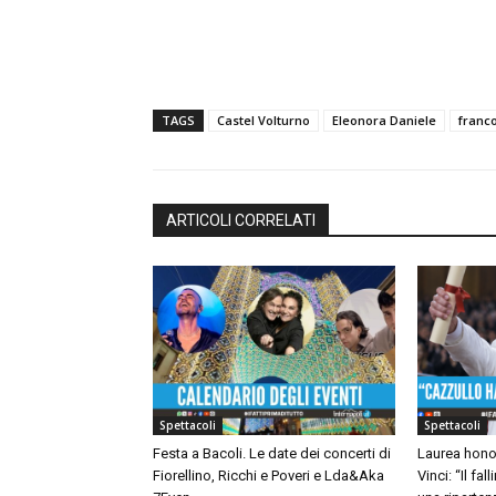
TAGS
Castel Volturno
Eleonora Daniele
franco
ARTICOLI CORRELATI
Spettacoli
Spettacoli
Festa a Bacoli. Le date dei concerti di
Laurea hono
Fiorellino, Ricchi e Poveri e Lda&Aka
Vinci: “Il fa