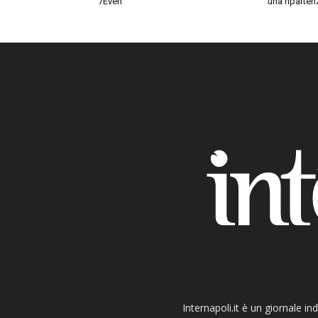
7Even
una riparten
Internapoli.it è un giornale i