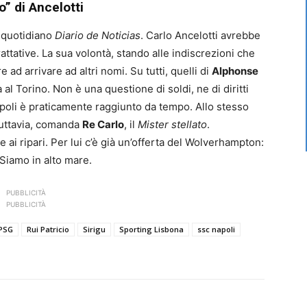
o” di Ancelotti
il quotidiano
Diario de Noticias
. Carlo Ancelotti avrebbe
rattative. La sua volontà, stando alle indiscrezioni che
 ad arrivare ad altri nomi. Su tutti, quelli di
Alphonse
 al Torino. Non è una questione di soldi, ne di diritti
apoli è praticamente raggiunto da tempo. Allo stesso
 Tuttavia, comanda
Re Carlo
, il
Mister stellato
.
e ai ripari. Per lui c’è già un’offerta del Wolverhampton:
 Siamo in alto mare.
PUBBLICITÀ
PUBBLICITÀ
PSG
Rui Patricio
Sirigu
Sporting Lisbona
ssc napoli