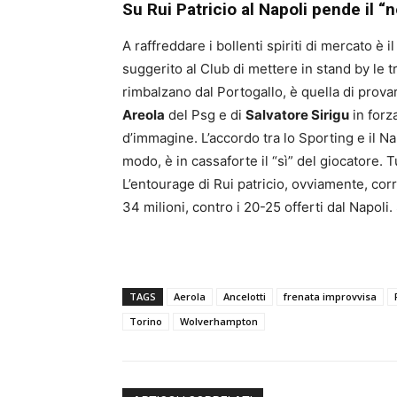
Su Rui Patricio al Napoli pende il “n
A raffreddare i bollenti spiriti di mercato è 
suggerito al Club di mettere in stand by le t
rimbalzano dal Portogallo, è quella di provare
Areola
del Psg e di
Salvatore Sirigu
in forza
d’immagine. L’accordo tra lo Sporting e il N
modo, è in cassaforte il “sì” del giocatore.
L’entourage di Rui patricio, ovviamente, corr
34 milioni, contro i 20-25 offerti dal Napoli.
TAGS
Aerola
Ancelotti
frenata improvvisa
Torino
Wolverhampton