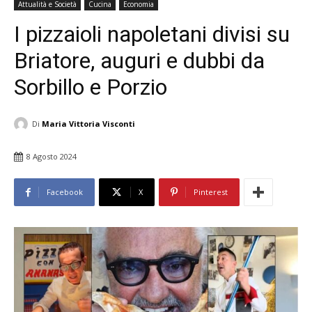
Attualità e Società
Cucina
Economia
I pizzaioli napoletani divisi su
Briatore, auguri e dubbi da
Sorbillo e Porzio
Di
Maria Vittoria Visconti
8 Agosto 2024
Facebook
X
Pinterest