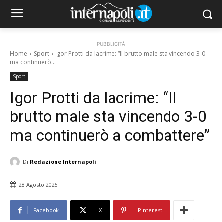
PUBBLICITÀ
Home
Sport
Igor Protti da lacrime: “Il brutto male sta vincendo 3-0
ma continuerò...
Sport
Igor Protti da lacrime: “Il
brutto male sta vincendo 3-0
ma continuerò a combattere”
Di
Redazione Internapoli
28 Agosto 2025
Facebook
X
Pinterest