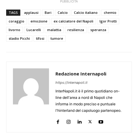
PUBBLICITÀ
TAGS
applausi
Bari
Calcio
Calcio italiano
chemio
coraggio
emozione
ex calciatore del Napoli
Igor Protti
livorno
Lucarelli
malattia
resilienza
speranza
stadio Picchi
tifosi
tumore
Redazione Internapoli
https://internapoli.it
InterNapoli.it è il primo quotidiano on-
line dell'area a nord di Napoli che
informa in modo preciso e puntuale
l'hinterland del capoluogo partenopeo.