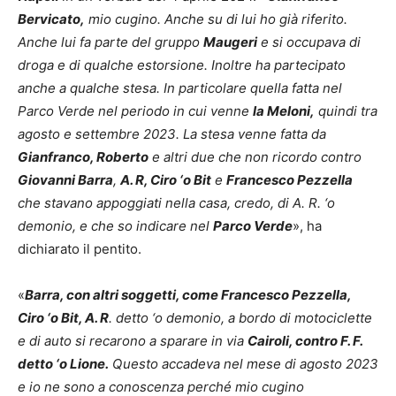
Bervicato
,
mio cugino. Anche su di lui ho già riferito.
Anche lui fa parte del gruppo
Maugeri
e si occupava di
dro
ga e di qualche estorsione. Inoltre ha partecipato
anche a qualche stesa. In particolare quella fatta nel
Parco Verde nel periodo in cui venne
la Meloni,
quindi tra
agosto e settembre 2023. La stesa venne fatta da
Gianfranco, Roberto
e altri due che non ricordo contro
Giovanni Barra
,
A. R, Ciro ‘o Bit
e
Francesco Pezzella
che stavano appoggiati nella casa, credo, di A. R. ‘o
demonio, e che so indicare nel
Parco Verde
», ha
dichiarato il pentito.
«
Barra, con altri soggetti, come Francesco Pezzella,
Ciro ‘o Bit, A. R
. detto ‘o demonio, a bordo di motociclette
e di auto si recarono a sparare in via
Cairoli, contro F. F.
detto ‘o Lione.
Questo accadeva nel mese di agosto 2023
e io ne sono a conoscenza perché mio cugino