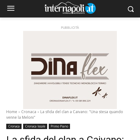
PUBBLICITÀ
Home
Cronaca
La sfida del clan a Caivano: "Una stesa quando
venne la Meloni"
Cronaca
Cronaca locale
Primo Piano
La sfida del clan a Caivano: