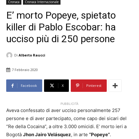
Cronaca
Cronaca Internazionale
E’ morto Popeye, spietato
killer di Pablo Escobar: ha
ucciso più di 250 persone
Di
Alberto Raucci
7 Febbraio 2020
Facebook
X
Pinterest
PUBBLICITÀ
Aveva confessato di aver ucciso personalmente 257
persone e di aver partecipato, come capo dei sicari del
“Re della Cocaina”, a oltre 3.000 omicidi. E’ morto ieri a
Bogotà
Jhon Jairo Velásquez
, in arte
“Popeye”
.