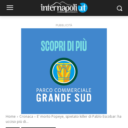
PUBBLICITÀ
Home
Cronaca
E' morto Popeye, spietato killer di Pablo Escobar: ha
ucciso più di...