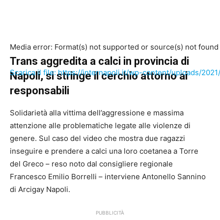
Media error: Format(s) not supported or source(s) not found
Trans aggredita a calci in provincia di
Scarica il file: https://internapoli.it/wp-content/uplo
Napoli, si stringe il cerchio attorno ai
responsabili
00:00
Solidarietà alla vittima dell’aggressione e massima
attenzione alle problematiche legate alle violenze di
genere. Sul caso del video che mostra due ragazzi
inseguire e prendere a calci una loro coetanea a Torre
del Greco – reso noto dal consigliere regionale
Francesco Emilio Borrelli – interviene Antonello Sannino
di Arcigay Napoli.
PUBBLICITÀ