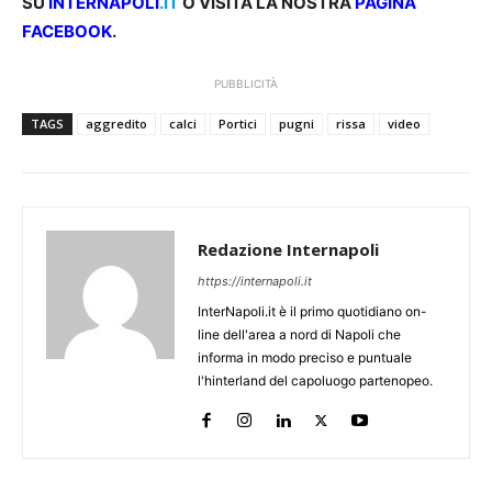
SU
INTERNAPOLI
.IT
O VISITA LA NOSTRA
PAGINA
FACEBOOK
.
PUBBLICITÀ
TAGS
aggredito
calci
Portici
pugni
rissa
video
Redazione Internapoli
https://internapoli.it
InterNapoli.it è il primo quotidiano on-
line dell'area a nord di Napoli che
informa in modo preciso e puntuale
l'hinterland del capoluogo partenopeo.