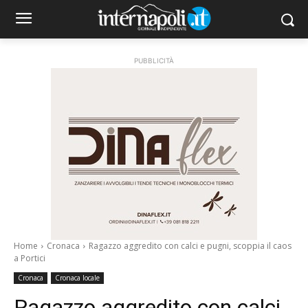
PUBBLICITÀ
Home
Cronaca
Ragazzo aggredito con calci e pugni, scoppia il caos
a Portici
Cronaca
Cronaca locale
Ragazzo aggredito con calci