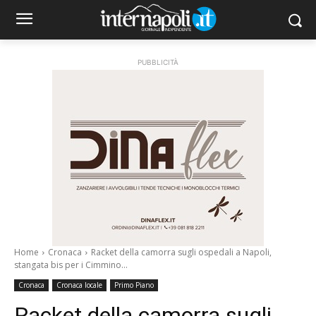
PUBBLICITÀ
Home
Cronaca
Racket della camorra sugli ospedali a Napoli,
stangata bis per i Cimmino...
Cronaca
Cronaca locale
Primo Piano
Racket della camorra sugli