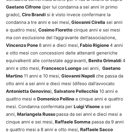
Gaetano Cifrone
(per lui condanna a sei anni in primo
grado),
Ciro Brandi
si è visto invece confermare la
condanna a tre anni e sei mesi,
Giovanni Cirella
sei anni
e quattro mesi,
Cosimo Fioretto
cinque anni e sei mesi
ma con esclusione del l’aggravante dell’associazione,
Vincenzo Pone
8 anni e dieci mesi,
Fabio Rigione
4 anni
e otto mesi con concessioni delle attenanti generiche
equivalkenti alle contestate aggravanti,
Benito Grimaldi
4
anni e otto mesi,
Francesco Luongo
sei anni,
Gaetano
Martino
11 anni e 10 mesi,
Giovanni Napoli
che passa da
otto anni a sei anni e dieci mesi (difeso dall’avvocato
Antonietta Genovino
),
Salvatore Pellecchia
10 anni e
quattro mesi e
Domenico Pellino
a cinque anni e quattro
mesi. Condanna confermata per
Luigi Visone
a sei
anni,
Mariangela Russo
passa da sei anni e dieci mesi a
cinque anni e sei mesi,
Raffaele Somma
passa da 9 anni
e quattro mesi a 8 anni e otto mesi,
Raffaele Sacco