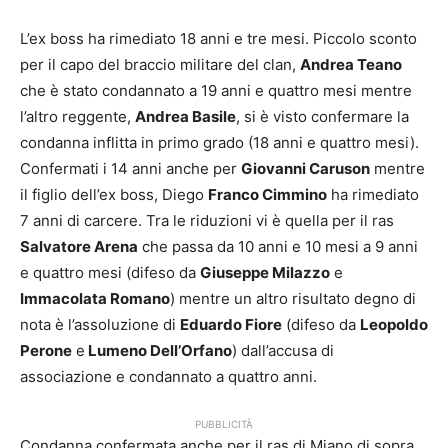
L’ex boss ha rimediato 18 anni e tre mesi. Piccolo sconto
per il capo del braccio militare del clan,
Andrea Teano
che è stato condannato a 19 anni e quattro mesi mentre
l’altro reggente,
Andrea Basile
, si è visto confermare la
condanna inflitta in primo grado (18 anni e quattro mesi).
Confermati i 14 anni anche per
Giovanni Caruson
mentre
il figlio dell’ex boss, Diego
Franco Cimmino
ha rimediato
7 anni di carcere. Tra le riduzioni vi è quella per il ras
Salvatore Arena
che passa da 10 anni e 10 mesi a 9 anni
e quattro mesi (difeso da
Giuseppe Milazzo
e
Immacolata Romano
) mentre un altro risultato degno di
nota è l’assoluzione di
Eduardo Fiore
(difeso da
Leopoldo
Perone
e
Lumeno Dell’Orfano
) dall’accusa di
associazione e condannato a quattro anni.
PUBBLICITÀ
Condanna confermata anche per il ras di Miano di sopra