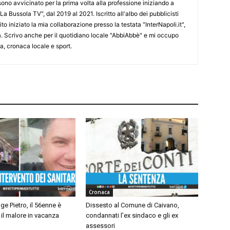
 sono avvicinato per la prima volta alla professione iniziando a
La Bussola TV", dal 2019 al 2021. Iscritto all'albo dei pubblicisti
o iniziato la mia collaborazione presso la testata "InterNapoli.it",
ra. Scrivo anche per il quotidiano locale "AbbiAbbè" e mi occupo
, cronaca locale e sport.
Cronaca
e Pietro, il 56enne è
Dissesto al Comune di Caivano,
il malore in vacanza
condannati l’ex sindaco e gli ex
assessori