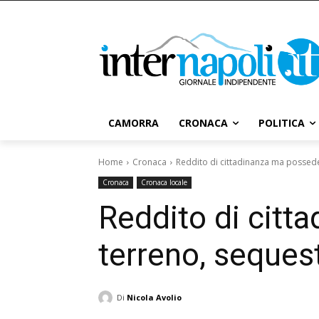
CAMORRA
CRONACA
POLITICA
Home
Cronaca
Reddito di cittadinanza ma possedev
Cronaca
Cronaca locale
Reddito di citt
terreno, seques
Di
Nicola Avolio