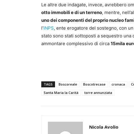
Le altre due indagate, invece, avrebbero om
otto immobili e di un terreno
, mentre, nell’a
uno dei componenti del proprio nucleo fami
l’
INPS
, ente erogatore del sostegno, con un
stato sono stati sottoposti a sequestro una 
ammontare complessivo di circa
15mila eur
TAGS
Boscoreale
Boscotrecase
cronaca
C
Santa Maria la Carità
torre annunziata
Nicola Avolio