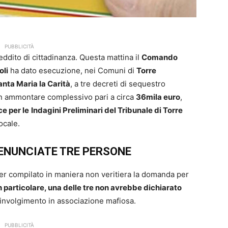
PUBBLICITÀ
eddito di cittadinanza. Questa mattina il
Comando
oli
ha dato esecuzione, nei Comuni di
Torre
nta Maria la Carità
, a tre decreti di sequestro
 un ammontare complessivo pari a circa
36mila euro
,
e per le
Indagini Preliminari del Tribunale di Torre
ocale.
DENUNCIATE TRE PERSONE
ver compilato in maniera non veritiera la domanda per
n particolare, una delle tre non avrebbe dichiarato
involgimento in associazione mafiosa.
PUBBLICITÀ