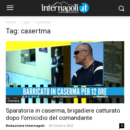
Home
Tags
Casertma
Tag: casertma
Cronaca
Sparatoria in caserma, brigadiere catturato
dopo l’omicidio del comandante
Redazione Internapoli
-
28 Ottobre 2022
0