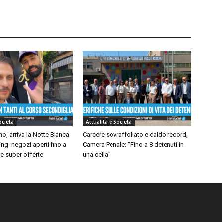
ocietà
Attualità e Società
o, arriva la Notte Bianca
Carcere sovraffollato e caldo record,
ng: negozi aperti fino a
Camera Penale: “Fino a 8 detenuti in
e super offerte
una cella”