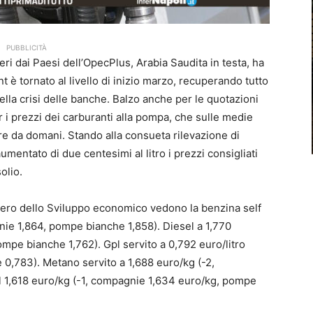
PUBBLICITÀ
ieri dai Paesi dell’OpecPlus, Arabia Saudita in testa, ha
ent è tornato al livello di inizio marzo, recuperando tutto
ella crisi delle banche. Balzo anche per le quotazioni
 i prezzi dei carburanti alla pompa
, che sulle medie
tire da domani. Stando alla consueta rilevazione di
umentato di due centesimi al litro i prezzi consigliati
olio.
stero dello Sviluppo economico vedono la
benzina self
nie 1,864, pompe bianche 1,858). D
iesel a 1,770
mpe bianche 1,762). Gpl servito a 0,792 euro/litro
0,783). Metano servito a 1,688 euro/kg (-2,
 1,618 euro/kg (-1, compagnie 1,634 euro/kg, pompe