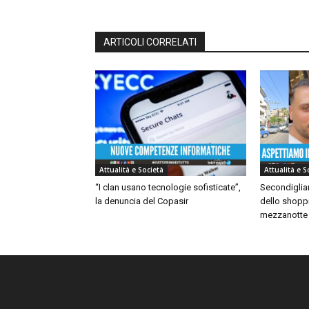
ARTICOLI CORRELATI
Attualità e Società
Attualità e S
“I clan usano tecnologie sofisticate”,
Secondiglian
la denuncia del Copasir
dello shoppi
mezzanotte 