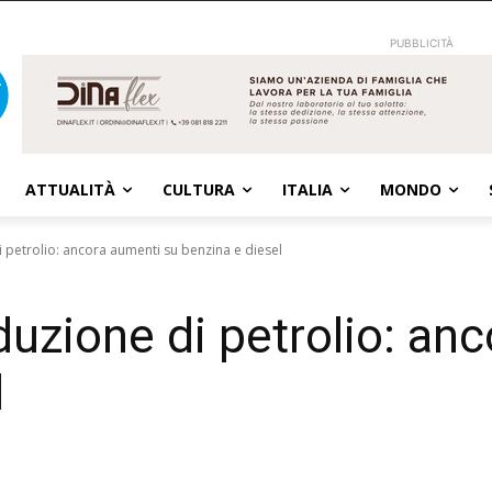
PUBBLICITÀ
ATTUALITÀ
CULTURA
ITALIA
MONDO
i petrolio: ancora aumenti su benzina e diesel
duzione di petrolio: an
l