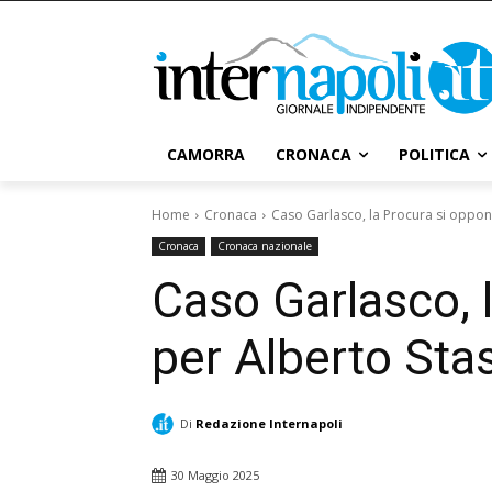
CAMORRA
CRONACA
POLITICA
Home
Cronaca
Caso Garlasco, la Procura si oppone
Cronaca
Cronaca nazionale
Caso Garlasco, 
per Alberto Stas
Di
Redazione Internapoli
30 Maggio 2025