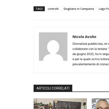
TAGS
controlli
Giugliano in Campania
Lago Pa
Nicola Avolio
Giornalista pubblicista, mi
collaborare con la testata "
da giugno 2022, ho in seguit
e per la quale scrivo tutto
prevalentemente di cronaca
ARTICOLI CORRELATI