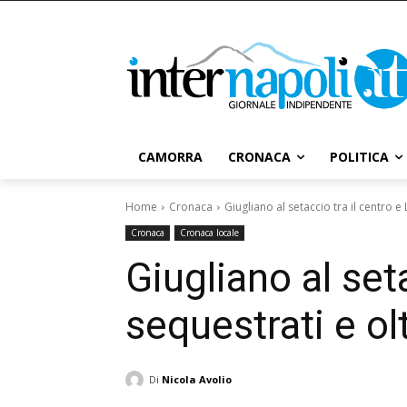
CAMORRA
CRONACA
POLITICA
Home
Cronaca
Giugliano al setaccio tra il centro e 
Cronaca
Cronaca locale
Giugliano al seta
sequestrati e ol
Di
Nicola Avolio