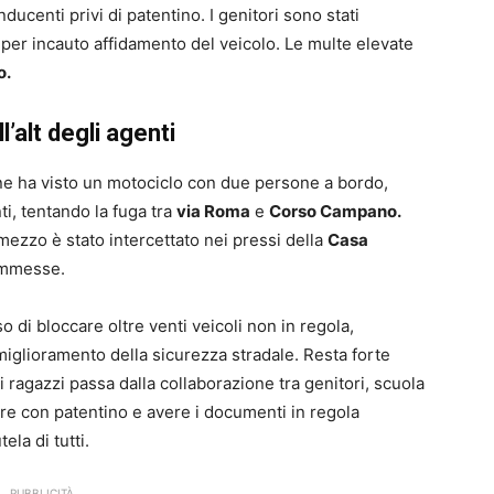
ucenti privi di patentino. I genitori sono stati
i per incauto affidamento del veicolo. Le multe elevate
o.
l’alt degli agenti
 ha visto un motociclo con due persone a bordo,
nti, tentando la fuga tra
via Roma
e
Corso Campano.
mezzo è stato intercettato nei pressi della
Casa
ommesse.
o di bloccare oltre venti veicoli non in regola,
 miglioramento della sicurezza stradale. Resta forte
dei ragazzi passa dalla collaborazione tra genitori, scuola
dare con patentino e avere i documenti in regola
la di tutti.
PUBBLICITÀ