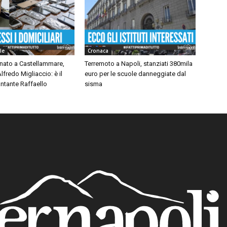
le
Cronaca
inato a Castellammare,
Terremoto a Napoli, stanziati 380mila
lfredo Migliaccio: è il
euro per le scuole danneggiate dal
ntante Raffaello
sisma