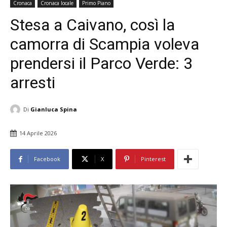
Cronaca
Cronaca locale
Primo Piano
Stesa a Caivano, così la
camorra di Scampia voleva
prendersi il Parco Verde: 3
arresti
Di
Gianluca Spina
14 Aprile 2026
Facebook
X
Pinterest