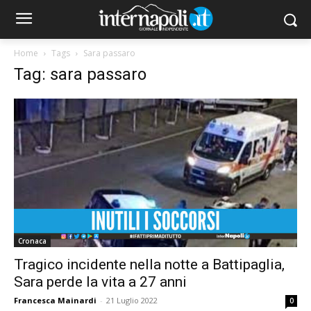
Home
Tags
Sara passaro
Tag: sara passaro
Cronaca
Tragico incidente nella notte a Battipaglia,
Sara perde la vita a 27 anni
Francesca Mainardi
-
21 Luglio 2022
0