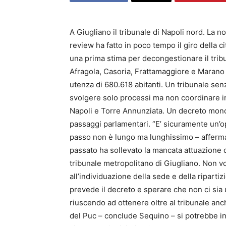
A Giugliano il tribunale di Napoli nord. La 
review ha fatto in poco tempo il giro della ci
una prima stima per decongestionare il tribun
Afragola, Casoria, Frattamaggiore e Marano e
utenza di 680.618 abitanti. Un tribunale se
svolgere solo processi ma non coordinare in
Napoli e Torre Annunziata. Un decreto mon
passaggi parlamentari. “E’ sicuramente un’oppo
passo non è lungo ma lunghissimo – afferma 
passato ha sollevato la mancata attuazione d
tribunale metropolitano di Giugliano. Non vo
all’individuazione della sede e della ripartiz
prevede il decreto e sperare che non ci sia 
riuscendo ad ottenere oltre al tribunale anch
del Puc – conclude Sequino – si potrebbe i