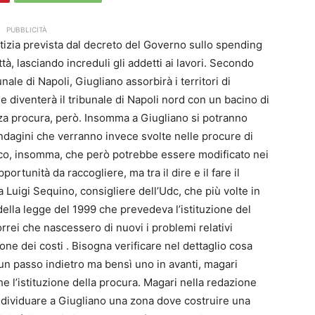
PUBBLICITÀ
notizia prevista dal decreto del Governo sullo spending
ttà, lasciando increduli gli addetti ai lavori. Secondo
ale di Napoli, Giugliano assorbirà i territori di
 diventerà il tribunale di Napoli nord con un bacino di
nza procura, però. Insomma a Giugliano si potranno
dagini che verranno invece svolte nelle procure di
co, insomma, che però potrebbe essere modificato nei
rtunità da raccogliere, ma tra il dire e il fare il
Luigi Sequino, consigliere dell’Udc, che più volte in
ella legge del 1999 che prevedeva l’istituzione del
rrei che nascessero di nuovi i problemi relativi
ione dei costi . Bisogna verificare nel dettaglio cosa
un passo indietro ma bensì uno in avanti, magari
e l’istituzione della procura. Magari nella redazione
ndividuare a Giugliano una zona dove costruire una