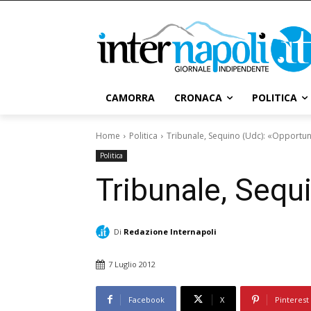
CAMORRA
CRONACA
POLITICA
Home
Politica
Tribunale, Sequino (Udc): «Opportun
Politica
Tribunale, Sequ
Di
Redazione Internapoli
7 Luglio 2012
Facebook
X
Pinterest