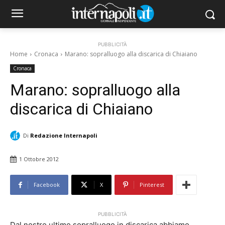
PUBBLICITÀ
Home
Cronaca
Marano: sopralluogo alla discarica di Chiaiano
Cronaca
Marano: sopralluogo alla
discarica di Chiaiano
Di
Redazione Internapoli
1 Ottobre 2012
Facebook
X
Pinterest
PUBBLICITÀ
Dal nostro ultimo sopralluogo in discarica abbiamo