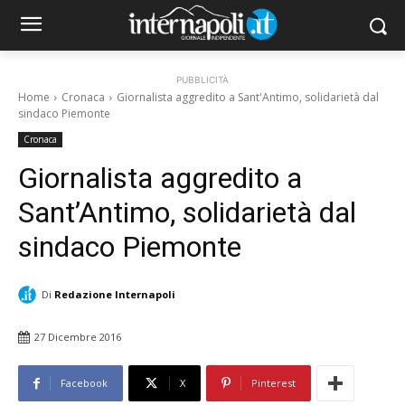
PUBBLICITÀ
Home
Cronaca
Giornalista aggredito a Sant'Antimo, solidarietà dal
sindaco Piemonte
Cronaca
Giornalista aggredito a
Sant’Antimo, solidarietà dal
sindaco Piemonte
Di
Redazione Internapoli
27 Dicembre 2016
Facebook
X
Pinterest