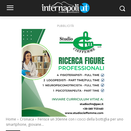
PUBBLICITÀ
Home
Cronaca
Ferisce un 30enne con i cocci della bottiglia per uno
smartphone, giovane...