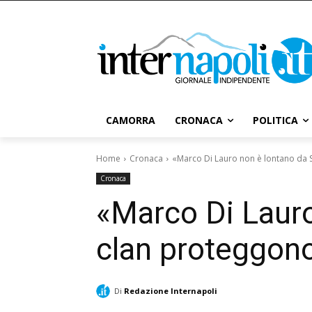
CAMORRA
CRONACA
POLITICA
Home
Cronaca
«Marco Di Lauro non è lontano da S
Cronaca
«Marco Di Lauro
clan proteggono 
Di
Redazione Internapoli