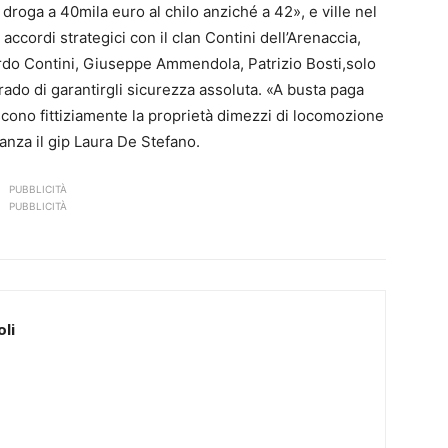
roga a 40mila euro al chilo anziché a 42», e ville nel
ccordi strategici con il clan Contini dell’Arenaccia,
ardo Contini, Giuseppe Ammendola, Patrizio Bosti,solo
rado di garantirgli sicurezza assoluta. «A busta paga
scono fittiziamente la proprietà dimezzi di locomozione
nanza il gip Laura De Stefano.
PUBBLICITÀ
PUBBLICITÀ
li