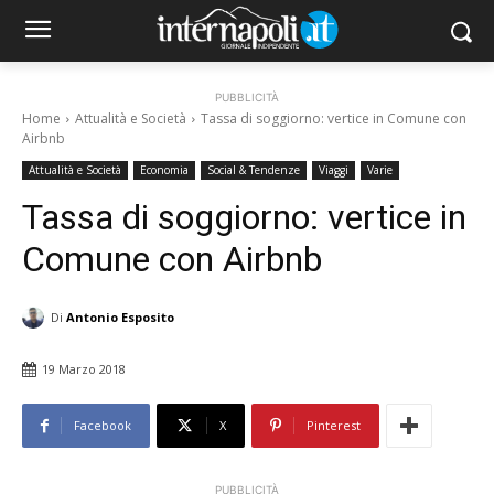
PUBBLICITÀ
Home
Attualità e Società
Tassa di soggiorno: vertice in Comune con
Airbnb
Attualità e Società
Economia
Social & Tendenze
Viaggi
Varie
Tassa di soggiorno: vertice in
Comune con Airbnb
Di
Antonio Esposito
19 Marzo 2018
Facebook
X
Pinterest
PUBBLICITÀ