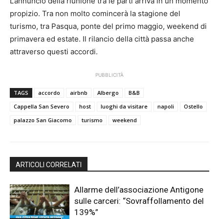
L’annuncio della riunione tra le parti arriva in un momento
propizio. Tra non molto comincerà la stagione del
turismo, tra Pasqua, ponte del primo maggio, weekend di
primavera ed estate. Il rilancio della città passa anche
attraverso questi accordi.
PUBBLICITÀ
TAGS
accordo
airbnb
Albergo
B&B
Cappella San Severo
host
luoghi da visitare
napoli
Ostello
palazzo San Giacomo
turismo
weekend
ARTICOLI CORRELATI
Allarme dell’associazione Antigone
sulle carceri: “Sovraffollamento del
139%”