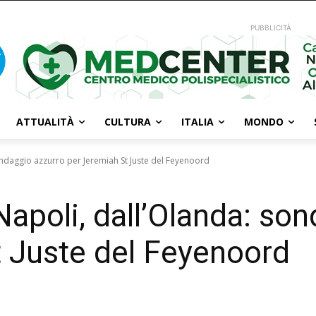
PUBBLICITÀ
ATTUALITÀ
CULTURA
ITALIA
MONDO
ndaggio azzurro per Jeremiah St Juste del Feyenoord
apoli, dall’Olanda: son
 Juste del Feyenoord