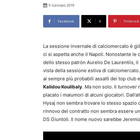
9 Gennaio 2019
Facebook
X
Pinterest
La sessione invernale di calciomercato è già
ci si aspetta anche il Napoli. Nonostante le d
dello stesso patròn Aurelio De Laurentiis, il
vista della sessione estiva di calciomercato.
ai sempre più probabili assalti dei top club e
Kalidou Koulibaly
. Ma non solo. Il
turnover
m
placato i malumori di alcuni giocatori. Dall’
Hysaj non sembra trovare lo stesso spazio ch
rinnovo del contratto non sembra essere un
DS Giuntoli. Il nome nuovo sarebbe Jeremia