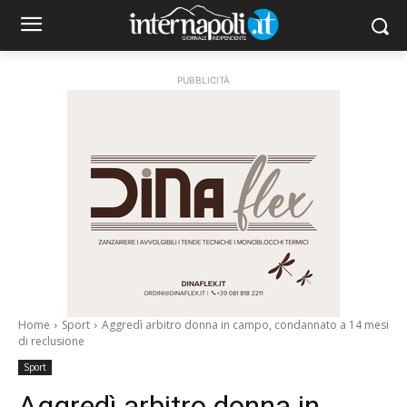
PUBBLICITÀ
Home
Sport
Aggredì arbitro donna in campo, condannato a 14 mesi
di reclusione
Sport
Aggredì arbitro donna in