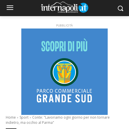
PUBBLICITÀ
Home
Sport
Conte: "Lavoriamo ogni giorno per non tornare
indietro, ma occhio al Parma"