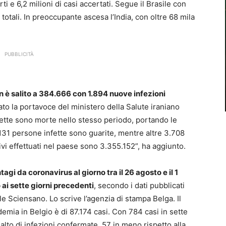
ti e 6,2 milioni di casi accertati. Segue il Brasile con
 totali. In preoccupante ascesa l’India, con oltre 68 mila
PUBBLICITÀ
ran è salito a 384.666 con 1.894 nuove infezioni
ato la portavoce del ministero della Salute iraniano
ette sono morte nello stesso periodo, portando le
31 persone infette sono guarite, mentre altre 3.708
sivi effettuati nel paese sono 3.355.152”, ha aggiunto.
tagi da coronavirus al giorno tra il 26 agosto e il 1
 ai sette giorni precedenti
, secondo i dati pubblicati
ale Sciensano. Lo scrive l’agenzia di stampa Belga. Il
idemia in Belgio è di 87.174 casi. Con 784 casi in sette
 alto di infezioni confermate, 57 in meno rispetto alla