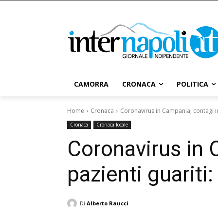
CAMORRA
CRONACA
POLITICA
Home
Cronaca
Coronavirus in Campania, contagi in l
Cronaca
Cronaca locale
Coronavirus in 
pazienti guariti: 
Di
Alberto Raucci