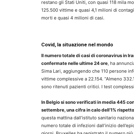
restano gli Stati Uniti, con quasi 118 mila mor
125.500 vittime e quasi 4,1 milioni di contagi
morti e quasi 4 milioni di casi.
Covid, la situazione nel mondo
Il numero totale di casi di coronavirus in I
confermate nelle ultime 24 ore
, ha annunci
Sima Lari, aggiungendo che 110 persone inf
vittime complessive a 22.154. “Almeno 332.1
sono ritenuti pazienti critici. I test comples
In Belgio si sono verificati in media 445 con
settembre, una cifra in calo dell’1% rispetto
questa mattina dall’istituto sanitario nazion
numero totale di infezioni dall’inizio dell’ep
giorni, Bruxelles ha registrato il numero più