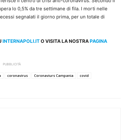
ferisce il centro di crisi anti-coronavirus. Secondo il
upera lo 0,5% da tre settimane di fila. I morti nelle
ecessi segnalati il giorno prima, per un totale di
U
INTERNAPOLI.IT
O VISITA LA NOSTRA
PAGINA
PUBBLICITÀ
a
coronavirus
Coronaviurs Campania
covid