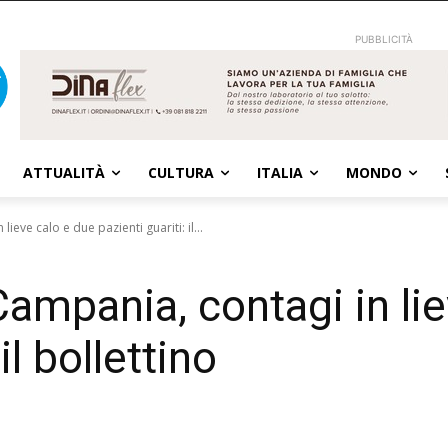
PUBBLICITÀ
ATTUALITÀ
CULTURA
ITALIA
MONDO
ieve calo e due pazienti guariti: il...
Campania, contagi in li
il bollettino