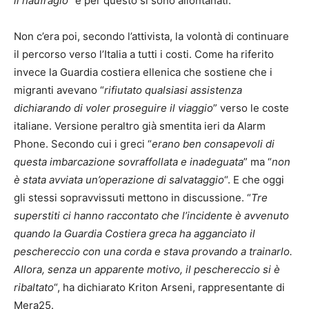
il naufragio
” e per questo si sono allontanati.
Non c’era poi, secondo l’attivista, la volontà di continuare
il percorso verso l’Italia a tutti i costi. Come ha riferito
invece la Guardia costiera ellenica che sostiene che i
migranti avevano “
rifiutato qualsiasi assistenza
dichiarando di voler proseguire il viaggio
” verso le coste
italiane. Versione peraltro già smentita ieri da Alarm
Phone. Secondo cui i greci “
erano ben consapevoli di
questa imbarcazione sovraffollata e inadeguata
” ma “
non
è stata avviata un’operazione di salvataggio
“. E che oggi
gli stessi sopravvissuti mettono in discussione. “
Tre
superstiti ci hanno raccontato che l’incidente è avvenuto
quando la Guardia Costiera greca ha agganciato il
peschereccio con una corda e stava provando a trainarlo.
Allora, senza un apparente motivo, il peschereccio si è
ribaltato
“, ha dichiarato Kriton Arseni, rappresentante di
Mera25.