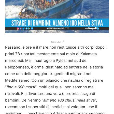
PUBBLICITÀ
Passano le ore e il mare non restituisce altri corpi dopo i
primi 78 riportati mestamente sul molo di Kalamata
mercoledì. Ma il naufragio a Pylos, nel sud del
Peloponneso, è ormai destinato ad entrare nella storia
come una delle peggiori tragedie di migranti nel
Mediterraneo. Con un bilancio che rischia di registrare
“
fino a 600 morti
“, molti dei quali non saranno mai
ritrovati.
E a diventare una vera e propria strage di
bambini. Ce n’erano “
almeno 100 chiusi nella stiva
“,
raccontano i superstiti ai medici e ai volontari che li
assistono.
Il peschereccio Adriana naufragato, secondo i