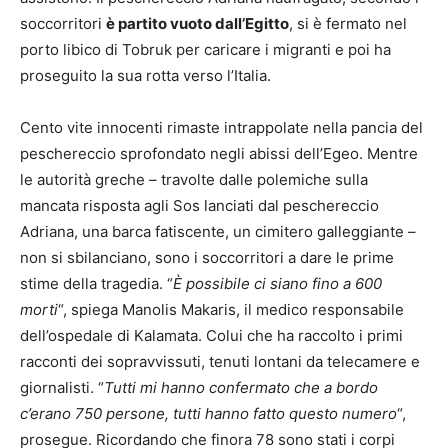
soccorritori
è partito vuoto dall’Egitto
, si è fermato nel
porto libico di Tobruk per caricare i migranti e poi ha
proseguito la sua rotta verso l’Italia.
Cento vite innocenti rimaste intrappolate nella pancia del
peschereccio sprofondato negli abissi dell’Egeo. Mentre
le autorità greche – travolte dalle polemiche sulla
mancata risposta agli Sos lanciati dal peschereccio
Adriana, una barca fatiscente, un cimitero galleggiante –
non si sbilanciano, sono i soccorritori a dare le prime
stime della tragedia. “
È possibile ci siano fino a 600
morti
“, spiega Manolis Makaris, il medico responsabile
dell’ospedale di Kalamata. Colui che ha raccolto i primi
racconti dei sopravvissuti, tenuti lontani da telecamere e
giornalisti. “
Tutti mi hanno confermato che a bordo
c’erano 750 persone, tutti hanno fatto questo numero
“,
prosegue. Ricordando che finora 78 sono stati i corpi