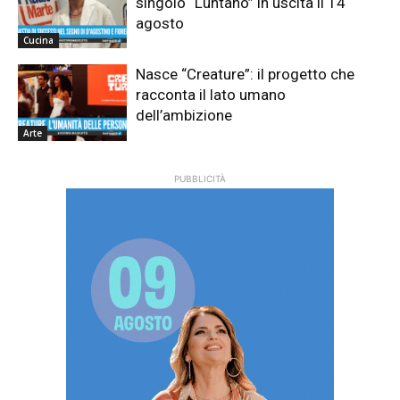
singolo “Luntano” in uscita il 14
agosto
Cucina
Nasce “Creature”: il progetto che
racconta il lato umano
dell’ambizione
Arte
PUBBLICITÀ