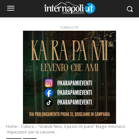
PUBBLICITÀ
Home
Cultura
"Grande Nino, il pezzo mi piace" Biagio Antonacci
'impazzisce' per la canzone