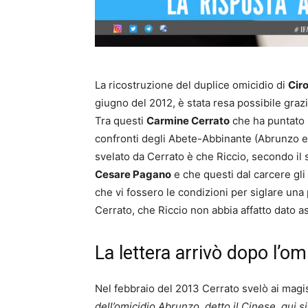
La ricostruzione del duplice omicidio di
Cir
giugno del 2012, è stata resa possibile grazie
Tra questi
Carmine Cerrato
che ha puntato i
confronti degli Abete-Abbinante (Abrunzo e
svelato da Cerrato è che Riccio, secondo il
Cesare Pagano
e che questi dal carcere gli
che vi fossero le condizioni per siglare u
Cerrato, che Riccio non abbia affatto dato as
La lettera arrivò dopo l’o
Nel febbraio del 2013 Cerrato svelò ai magi
dell’omicidio Abrunzo, detto il Cinese, qui s