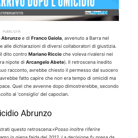
PUBBLICITÀ
o Abrunzo
e di
Franco Gaiola
, avvenuto a Barra nel
 alle dichiarazioni di diversi collaboratori di giustizia.
l dito contro
Mariano Riccio
che voleva rivalersi nei
ra nipote di
Arcangelo Abete
). Il retroscena inedito
 suo racconto, avrebbe chiesto il permesso dal suocero
 avrebbe fatto capire che non era tempo di omicidi ma
na pace. Quel che avvenne dopo dimostrerebbe, secondo
colto al ‘consiglio’ del capoclan.
micidio Abrunzo
strati questo retroscena:
«Posso inoltre riferire
iamo in piena faida del 2012. La decisione fu presa da