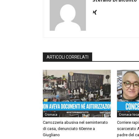
ARTICOLI CORRELATI
Cronaca
Cronaca loca
Carrozzeria abusiva nel seminterrato
Corriere rap
di casa, denunciato 60enne a
scarcerato A
Giugliano
padre del ca