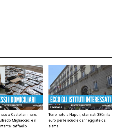
le
Cronaca
inato a Castellammare,
Terremoto a Napoli, stanziati 380mila
lfredo Migliaccio: è il
euro per le scuole danneggiate dal
ntante Raffaello
sisma