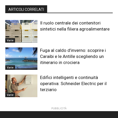
ARTICOLI CORRELATI
Il ruolo centrale dei contenitori
sintetici nella filiera agroalimentare
Varie
Fuga al caldo d’inverno: scoprire i
Caraibi e le Antille scegliendo un
itinerario in crociera
Varie
Edifici intelligenti e continuità
operativa: Schneider Electric per il
terziario
Varie
PUBBLICITÀ