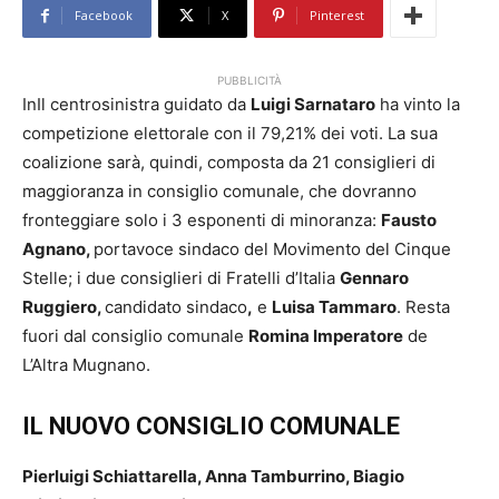
Facebook
X
Pinterest
PUBBLICITÀ
InIl centrosinistra guidato da
Luigi Sarnataro
ha vinto la
competizione elettorale con il 79,21% dei voti. La sua
coalizione sarà, quindi, composta da 21 consiglieri di
maggioranza in consiglio comunale, che dovranno
fronteggiare solo i 3 esponenti di minoranza:
Fausto
Agnano,
portavoce sindaco del Movimento del Cinque
Stelle; i due consiglieri di Fratelli d’Italia
Gennaro
Ruggiero,
candidato sindaco
,
e
Luisa Tammaro
. Resta
fuori dal consiglio comunale
Romina Imperatore
de
L’Altra Mugnano.
IL NUOVO CONSIGLIO COMUNALE
Pierluigi Schiattarella, Anna Tamburrino, Biagio