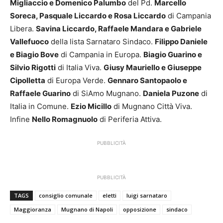
Migliaccio e Domenico Palumbo
del Pd.
Marcello
Soreca, Pasquale Liccardo e Rosa Liccardo
di Campania
Libera.
Savina Liccardo, Raffaele Mandara e Gabriele
Vallefuoco
della lista Sarnataro Sindaco.
Filippo Daniele
e Biagio Bove
di Campania in Europa.
Biagio Guarino e
Silvio Rigotti
di Italia Viva.
Giusy Mauriello e Giuseppe
Cipolletta
di Europa Verde.
Gennaro Santopaolo e
Raffaele Guarino
di SiAmo Mugnano.
Daniela Puzone
di
Italia in Comune.
Ezio Micillo
di Mugnano Città Viva.
Infine
Nello Romagnuolo
di Periferia Attiva.
PUBBLICITÀ
PUBBLICITÀ
TAGS
consiglio comunale
eletti
luigi sarnataro
Maggioranza
Mugnano di Napoli
opposizione
sindaco