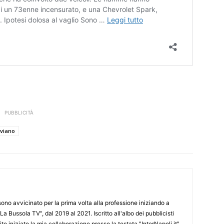
PUBBLICITÀ
viano
 sono avvicinato per la prima volta alla professione iniziando a
La Bussola TV", dal 2019 al 2021. Iscritto all'albo dei pubblicisti
o iniziato la mia collaborazione presso la testata "InterNapoli.it",