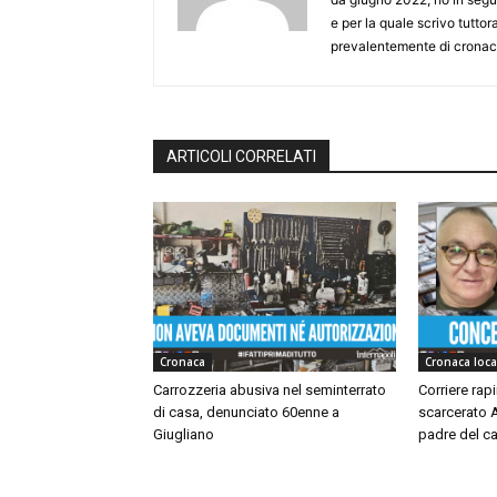
e per la quale scrivo tutto
prevalentemente di cronaca
ARTICOLI CORRELATI
Cronaca
Cronaca loca
Carrozzeria abusiva nel seminterrato
Corriere rap
di casa, denunciato 60enne a
scarcerato A
Giugliano
padre del ca