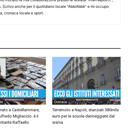
ra. Scrivo anche per il quotidiano locale "AbbiAbbè" e mi occupo
, cronaca locale e sport.
le
Cronaca
inato a Castellammare,
Terremoto a Napoli, stanziati 380mila
lfredo Migliaccio: è il
euro per le scuole danneggiate dal
ntante Raffaello
sisma