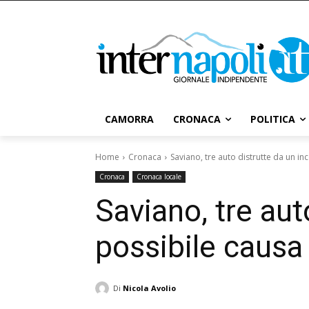
CAMORRA
CRONACA
POLITICA
Home
Cronaca
Saviano, tre auto distrutte da un in
Cronaca
Cronaca locale
Saviano, tre aut
possibile causa
Di
Nicola Avolio