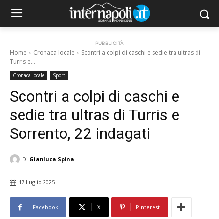
PUBBLICITÀ
Home
Cronaca locale
Scontri a colpi di caschi e sedie tra ultras di
Turris e...
Cronaca locale
Sport
Scontri a colpi di caschi e
sedie tra ultras di Turris e
Sorrento, 22 indagati
Di
Gianluca Spina
17 Luglio 2025
Facebook
X
Pinterest