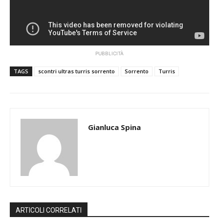
PUBBLICITÀ
TAGS
scontri ultras turris sorrento
Sorrento
Turris
Gianluca Spina
ARTICOLI CORRELATI