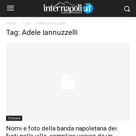
Home
Tags
Adele Iannuzzelli
Tag: Adele Iannuzzelli
Cronaca
Nomi e foto della banda napoletana dei
furti nelle ville, complice ucciso da un